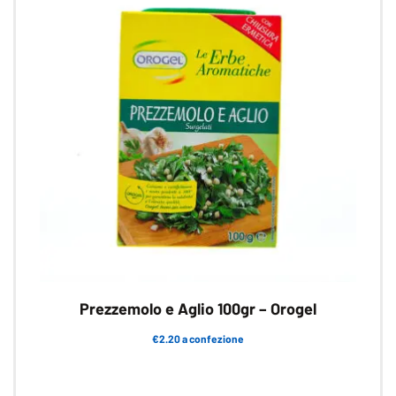
Prezzemolo e Aglio 100gr – Orogel
€2.20 a confezione
Questo
prodotto