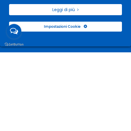
Leggi di più
Impostazioni Cookie
Surgelandia, non un semplice “Frozen Centre”. Da 23
anni con dedizione, passione e una bella dose di
coraggio cerchiamo di avvicinare i nostri clienti al
mondo del surgelato.