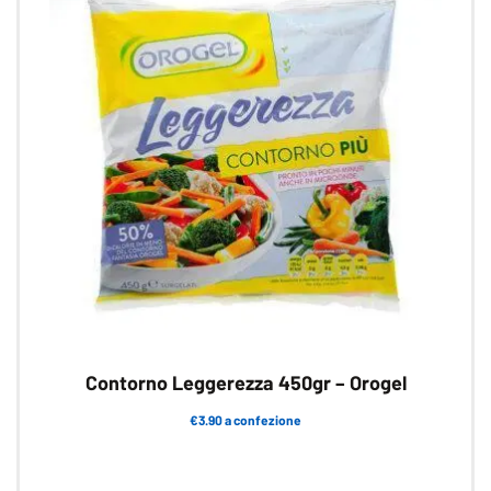
Contorno Leggerezza 450gr – Orogel
€3.90 a confezione
Questo
prodotto