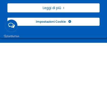
Leggi di più
Impostazioni Cookie
Surgelandia, non un semplice “Frozen Centre”. Da 23
anni con dedizione, passione e una bella dose di
coraggio cerchiamo di avvicinare i nostri clienti al
mondo del surgelato.