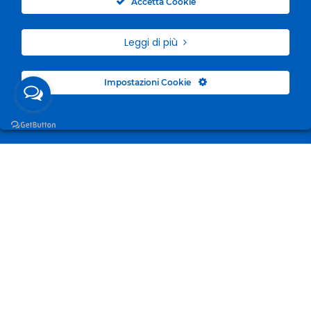
Accetta Cookie
Leggi di più
Impostazioni Cookie
Surgelandia, non un semplice “Frozen Centre”. Da 23
anni con dedizione, passione e una bella dose di
coraggio cerchiamo di avvicinare i nostri clienti al
mondo del surgelato.