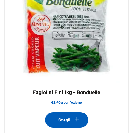
Fagiolini Fini 1kg – Bonduelle
€2.40 a confezione
Questo
prodotto
Scegli
ha