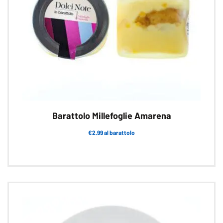
Barattolo Millefoglie Amarena
€2.99 al barattolo
Questo
prodotto
ha
più
varianti.
Le