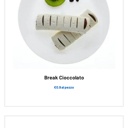
Break Cioccolato
€0.9 al pezzo
Questo
prodotto
ha
più
varianti.