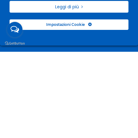
Leggi di più
Impostazioni Cookie
Surgelandia, non un semplice “Frozen Centre”. Da 23
anni con dedizione, passione e una bella dose di
coraggio cerchiamo di avvicinare i nostri clienti al
mondo del surgelato.