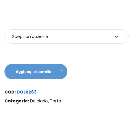
Confezione
Aggiungi al carrello
COD:
DOL0263
Categorie:
Dolciario
,
Torta