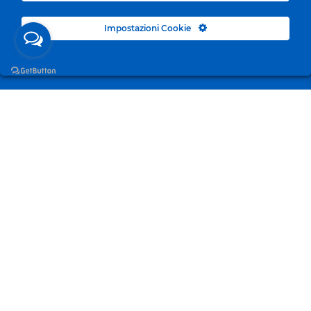
Impostazioni Cookie
Surgelandia, non un semplice “Frozen Centre”. Da 23
anni con dedizione, passione e una bella dose di
coraggio cerchiamo di avvicinare i nostri clienti al
mondo del surgelato.