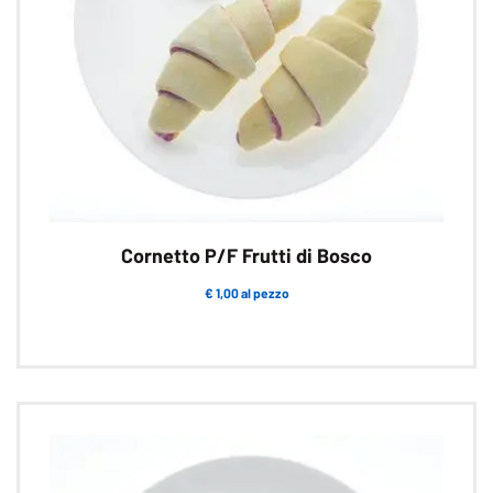
Cornetto P/F Frutti di Bosco
€ 1,00 al pezzo
Questo
prodotto
ha
più
varianti.
Le