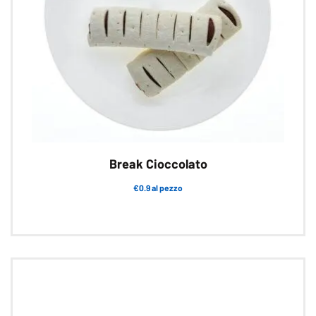
Break Cioccolato
€0.9 al pezzo
Questo
prodotto
ha
più
varianti.
Le