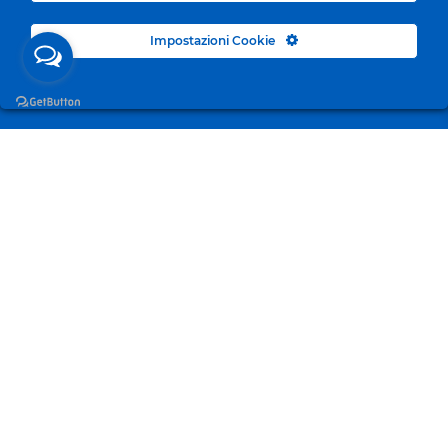
Impostazioni Cookie
Surgelandia, non un semplice “Frozen Centre”. Da 23
anni con dedizione, passione e una bella dose di
coraggio cerchiamo di avvicinare i nostri clienti al
mondo del surgelato.