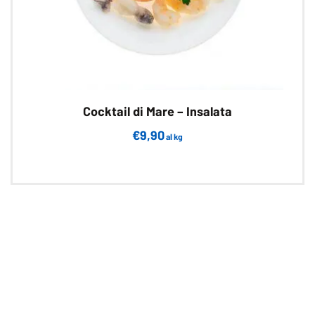
prodotto
Cocktail di Mare – Insalata
€
9,90
al kg