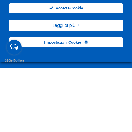
0
Accetta Cookie
Leggi di più
Impostazioni Cookie
Surgelandia, non un semplice “Frozen Centre”. Da 23
anni con dedizione, passione e una bella dose di
coraggio cerchiamo di avvicinare i nostri clienti al
mondo del surgelato.