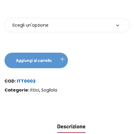
KG
Aggiungi al carrello
COD:
ITT0002
Categorie:
Ittici
,
Sogliola
Descrizione