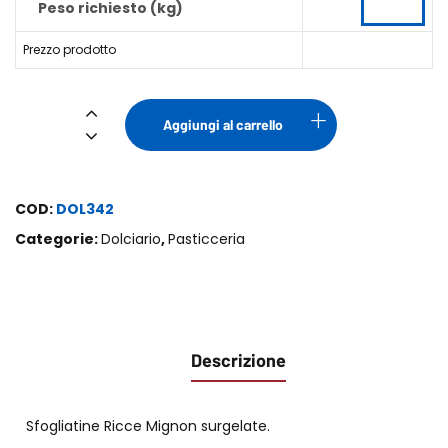
Peso richiesto (kg)
Prezzo prodotto
Sfogliatina
Aggiungi al carrello
Riccia
Mignon
quantità
COD:
DOL342
Categorie:
Dolciario
,
Pasticceria
Descrizione
Sfogliatine Ricce Mignon surgelate.