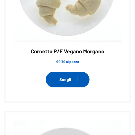
Cornetto P/F Vegano Morgano
€0,70 al pezzo
Questo
prodotto
Scegli
ha
più
varianti.
Le
opzioni
possono
essere