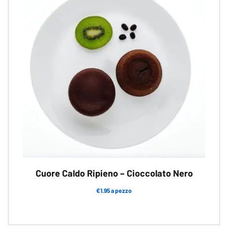
scelte
nella
pagina
del
prodotto
Cuore Caldo Ripieno – Cioccolato Nero
€1.95 a pezzo
Questo
prodotto