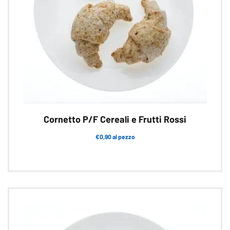
Cornetto P/F Cereali e Frutti Rossi
€0,90 al pezzo
Questo
prodotto
ha
più
varianti.
Le