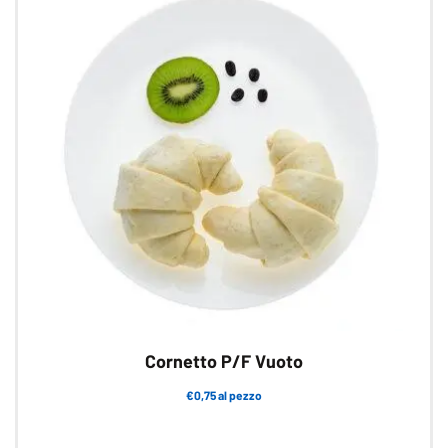
Le
opzioni
possono
essere
scelte
nella
pagina
del
prodotto
Cornetto P/F Vuoto
€0,75 al pezzo
Questo