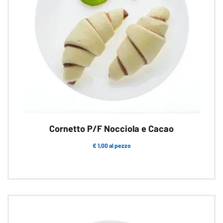
Cornetto P/F Nocciola e Cacao
€ 1,00 al pezzo
Questo
prodotto
ha
più
varianti.