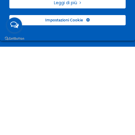
Leggi di più
Impostazioni Cookie
Surgelandia, non un semplice “Frozen Centre”. Da 23
anni con dedizione, passione e una bella dose di
coraggio cerchiamo di avvicinare i nostri clienti al
mondo del surgelato.