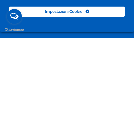
Impostazioni Cookie
Surgelandia, non un semplice “Frozen Centre”. Da 23
anni con dedizione, passione e una bella dose di
coraggio cerchiamo di avvicinare i nostri clienti al
mondo del surgelato.