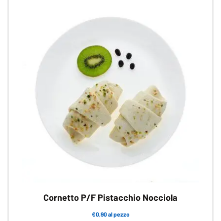
varianti.
Le
opzioni
possono
essere
scelte
nella
pagina
del
prodotto
Cornetto P/F Pistacchio Nocciola
€0,90 al pezzo