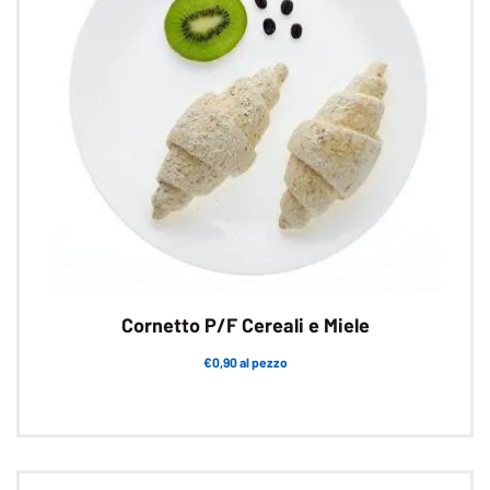
Cornetto P/F Cereali e Miele
€0,90 al pezzo
Questo
prodotto
ha
più