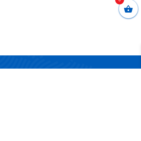
CONTATTI
Via San Nicola 17/19
83042 Atripalda (AV)
Telefono:
0825 624314
Email:
info@surgelandia.it
Partita IVA:
02161880642