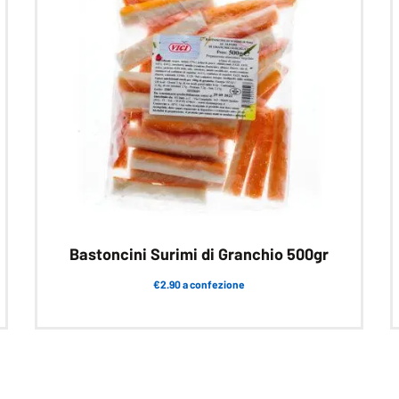
Bastoncini Surimi di Granchio 500gr
€2.90 a confezione
Questo
prodotto
ha
più