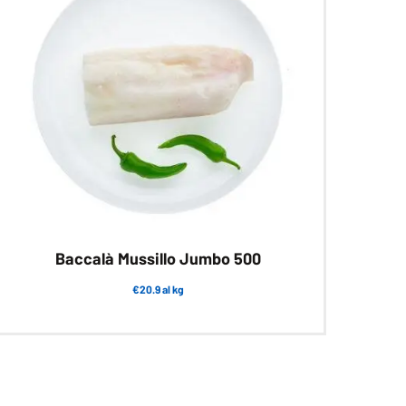
Baccalà Mussillo Jumbo 500
€20.9 al kg
Questo
prodotto
ha
più