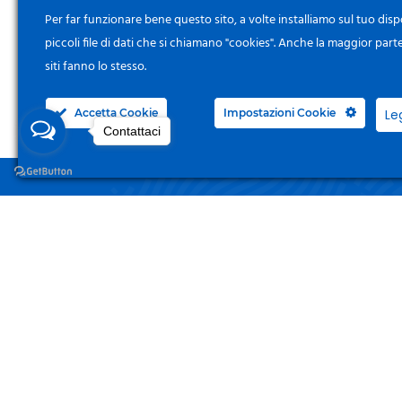
Per far funzionare bene questo sito, a volte installiamo sul tuo disp
piccoli file di dati che si chiamano "cookies". Anche la maggior part
siti fanno lo stesso.
Accetta Cookie
Impostazioni Cookie
Le
Contattaci
NEGO
Acced
Surgelandia, non un semplice “Frozen
Centre”. Da 23 anni con dedizione,
Il Mi
passione e una bella dose di coraggio
cerchiamo di avvicinare i nostri clienti
I Miei