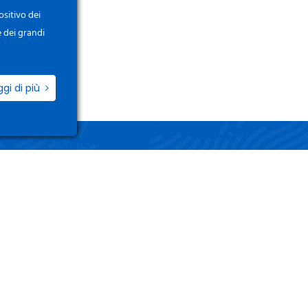
ositivo dei
e dei grandi
ggi di più
ZIO
LINK UTILI
i / Registrati
Termini e Condizioni
o Account
Privacy Policy
 Ordini
Gestisci i tuoi dati