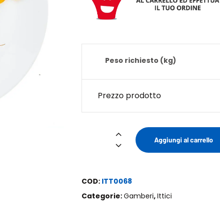
Peso richiesto (kg)
Prezzo prodotto
Gambero
Aggiungi al carrello
Ecuador
-
Frittura
COD:
ITT0068
quantità
Categorie:
Gamberi
,
Ittici