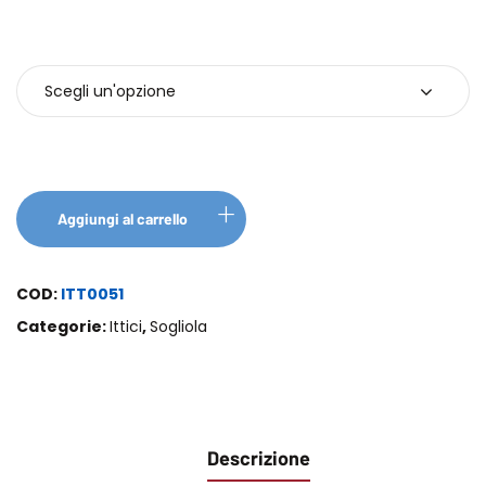
KG
Aggiungi al carrello
COD:
ITT0051
Categorie:
Ittici
,
Sogliola
Descrizione