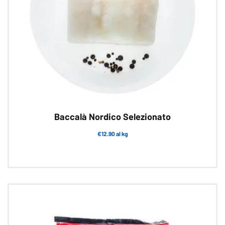
Baccalà Nordico Selezionato
€12.90 al kg
Questo
prodotto
ha
più
varianti.
Le