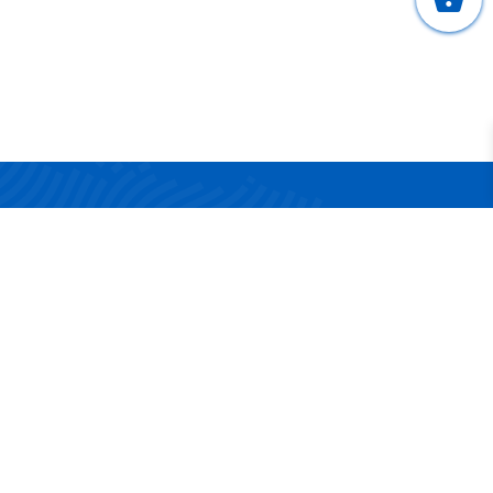
CONTATTI
Via San Nicola 17/19
83042 Atripalda (AV)
Telefono:
0825 624314
Email:
info@surgelandia.it
Partita IVA:
02161880642