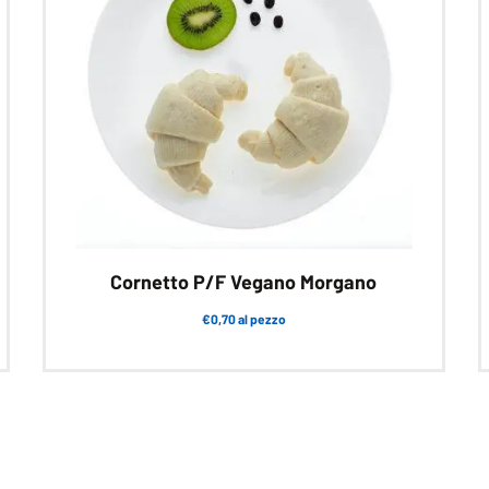
Cornetto P/F Vegano Morgano
€0,70 al pezzo
Questo
prodotto
ha
più
varianti.