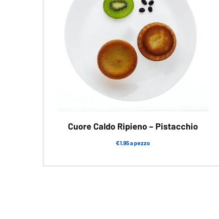
Cuore Caldo Ripieno – Pistacchio
€1.95 a pezzo
Questo
prodotto
ha
più
varianti.