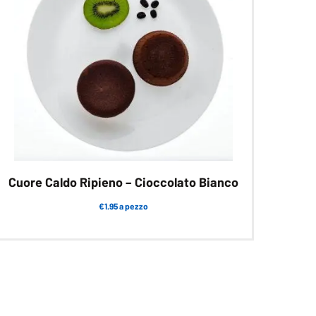
Cuore Caldo Ripieno – Cioccolato Bianco
€1.95 a pezzo
Questo
prodotto
ha
più
varianti.