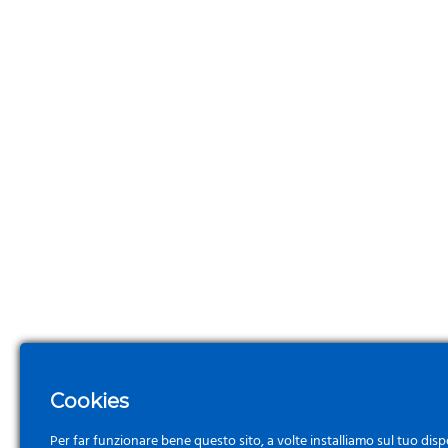
Le
opzioni
possono
essere
scelte
nella
pagina
del
prodotto
Cookies
Per far funzionare bene questo sito, a volte installiamo sul tuo disp