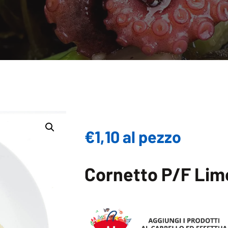
€1,10 al pezzo
Cornetto P/F Li