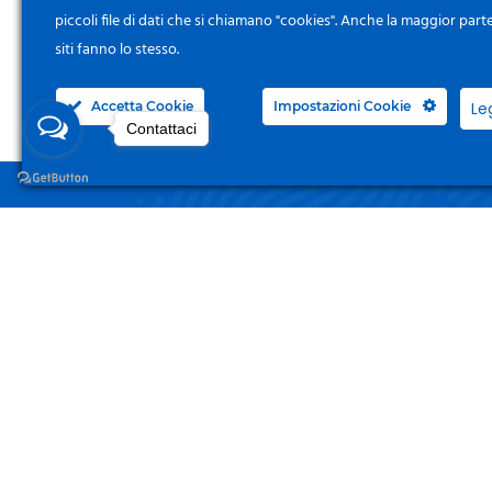
piccoli file di dati che si chiamano "cookies". Anche la maggior part
siti fanno lo stesso.
Accetta Cookie
Impostazioni Cookie
Le
Contattaci
NEGO
Acced
Surgelandia, non un semplice “Frozen
Centre”. Da 23 anni con dedizione,
Il Mi
passione e una bella dose di coraggio
cerchiamo di avvicinare i nostri clienti
I Miei
al mondo del surgelato.