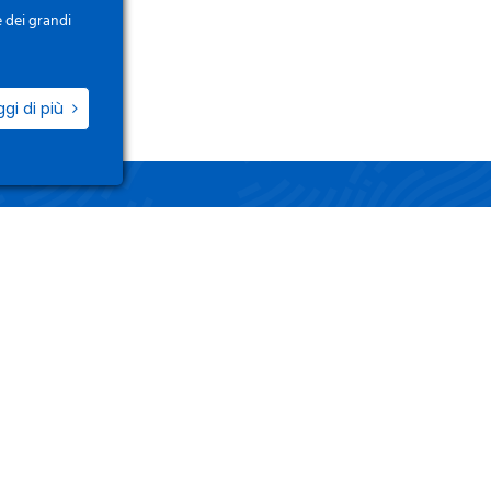
e dei grandi
ggi di più
ZIO
LINK UTILI
i / Registrati
Termini e Condizioni
o Account
Privacy Policy
 Ordini
Gestisci i tuoi dati