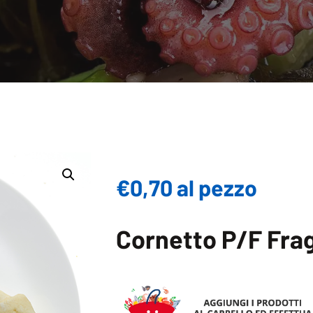
€0,70 al pezzo
Cornetto P/F Fra