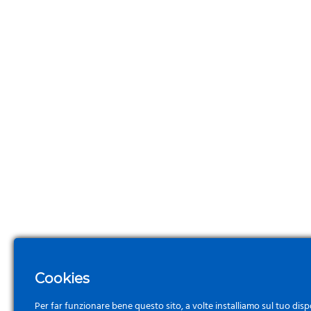
Le
opzioni
possono
essere
scelte
nella
pagina
del
prodotto
Cookies
Per far funzionare bene questo sito, a volte installiamo sul tuo disp