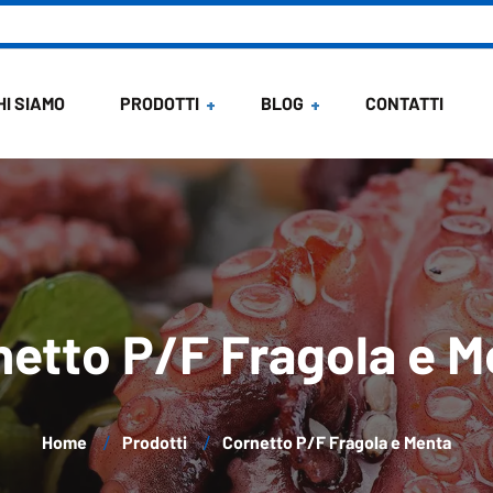
HI SIAMO
PRODOTTI
BLOG
CONTATTI
News
Ricette di Maria
netto P/F Fragola e M
Home
Prodotti
Cornetto P/F Fragola e Menta