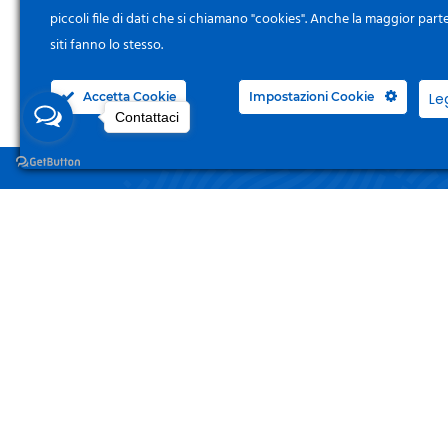
piccoli file di dati che si chiamano "cookies". Anche la maggior part
siti fanno lo stesso.
Accetta Cookie
Impostazioni Cookie
Le
Contattaci
NEGO
Acced
Surgelandia, non un semplice “Frozen
Centre”. Da 23 anni con dedizione,
Il Mi
passione e una bella dose di coraggio
cerchiamo di avvicinare i nostri clienti
I Miei
al mondo del surgelato.