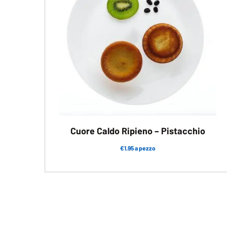
Cuore Caldo Ripieno – Pistacchio
€1.95 a pezzo
Questo
prodotto
ha
più
varianti.