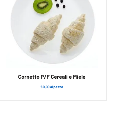
Cornetto P/F Cereali e Miele
€0,90 al pezzo
Questo
prodotto
ha
più
varianti.