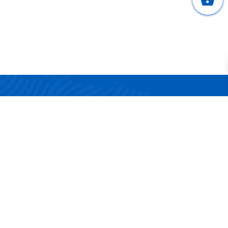
CONTATTI
Via San Nicola 17/19
83042 Atripalda (AV)
Telefono:
0825 624314
Email:
info@surgelandia.it
Partita IVA:
02161880642