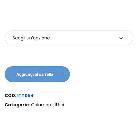
KG
Aggiungi al carrello
COD:
ITT094
Categorie:
Calamaro
,
Ittici