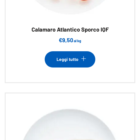
Calamaro Atlantico Sporco IQF
€
9,50
al kg
Leggi tutto