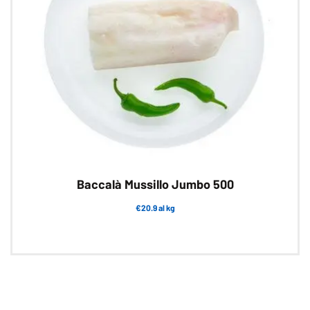
Baccalà Mussillo Jumbo 500
€20.9 al kg
Questo
prodotto
ha
più
varianti.