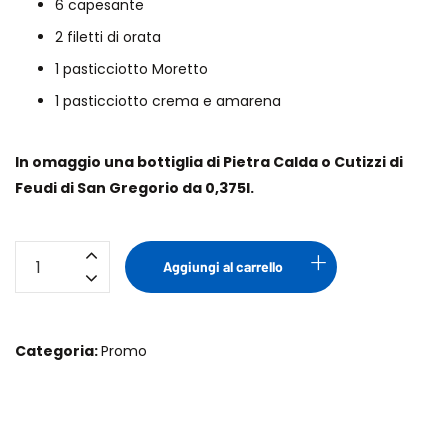
6 capesante
2 filetti di orata
1 pasticciotto Moretto
1 pasticciotto crema e amarena
In omaggio una bottiglia di Pietra Calda o Cutizzi di
Feudi di San Gregorio da 0,375l.
Box
Aggiungi al carrello
Amore
-
Promo
Categoria:
Promo
San
Valentino
quantità