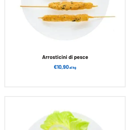
Arrosticini di pesce
€
10,90
al kg